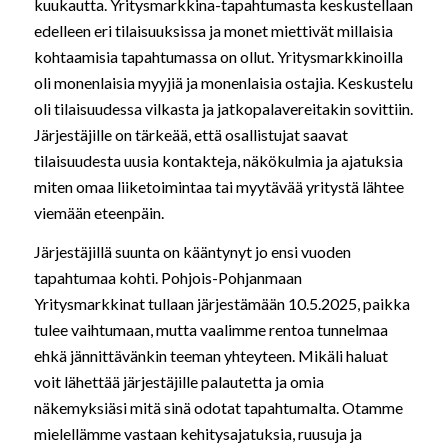
kuukautta. Yritysmarkkina-tapahtumasta keskustellaan
edelleen eri tilaisuuksissa ja monet miettivät millaisia
kohtaamisia tapahtumassa on ollut. Yritysmarkkinoilla
oli monenlaisia myyjiä ja monenlaisia ostajia. Keskustelu
oli tilaisuudessa vilkasta ja jatkopalavereitakin sovittiin.
Järjestäjille on tärkeää, että osallistujat saavat
tilaisuudesta uusia kontakteja, näkökulmia ja ajatuksia
miten omaa liiketoimintaa tai myytävää yritystä lähtee
viemään eteenpäin.
Järjestäjillä suunta on kääntynyt jo ensi vuoden
tapahtumaa kohti. Pohjois-Pohjanmaan
Yritysmarkkinat tullaan järjestämään 10.5.2025, paikka
tulee vaihtumaan, mutta vaalimme rentoa tunnelmaa
ehkä jännittävänkin teeman yhteyteen. Mikäli haluat
voit lähettää järjestäjille palautetta ja omia
näkemyksiäsi mitä sinä odotat tapahtumalta. Otamme
mielellämme vastaan kehitysajatuksia, ruusuja ja